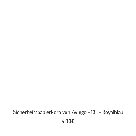
IN DEN WARENKORB
Sicherheitspapierkorb von Zwingo - 13 l - Royalblau
4.00
€