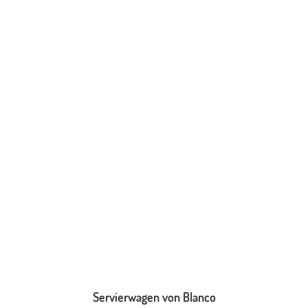
IN DEN WARENKORB
Servierwagen von Blanco