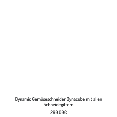
IN DEN WARENKORB
Dynamic Gemüseschneider Dynacube mit allen
Schneidegittern
290.00
€